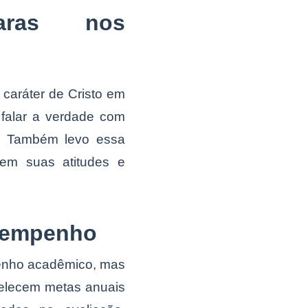
laras nos
 caráter de Cristo em
 falar a verdade com
l. Também levo essa
em suas atitudes e
esempenho
enho acadêmico, mas
belecem metas anuais