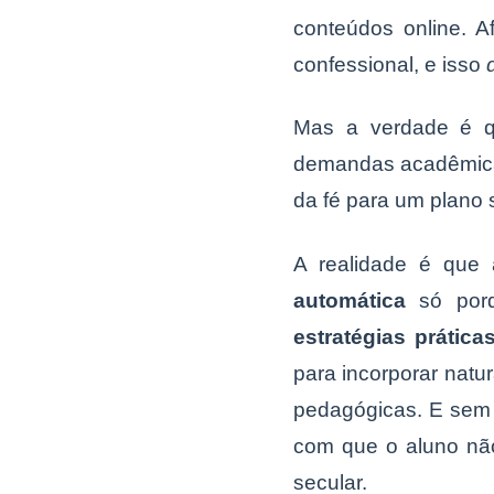
conteúdos online. A
confessional, e isso
Mas a verdade é qu
demandas acadêmicas
da fé para um plano 
A realidade é que 
automática
só porq
estratégias prática
para incorporar nat
pedagógicas. E sem 
com que o aluno não
secular.