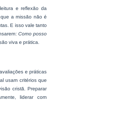
itura e reflexão da
r que a missão não é
as. E isso vale tanto
ensarem:
Como posso
ão viva e prática.
valiações e práticas
l usam critérios que
são cristã. Preparar
camente, liderar com