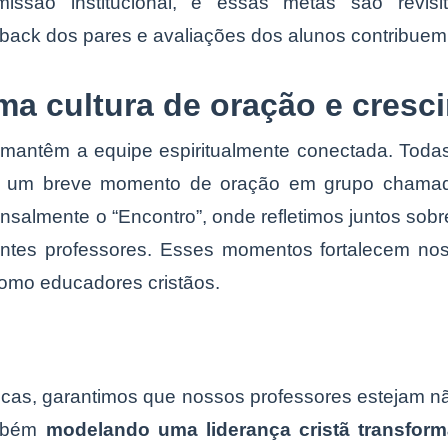
ssão institucional, e essas metas são revisi
dback dos pares e avaliações dos alunos contribuem
uma cultura de oração e cresc
 mantêm a equipe espiritualmente conectada. Todas
om um breve momento de oração em grupo chamad
nsalmente o “Encontro”, onde refletimos juntos sob
rentes professores. Esses momentos fortalecem n
como educadores cristãos.
ticas, garantimos que nossos professores estejam 
ambém
modelando uma liderança cristã transfor