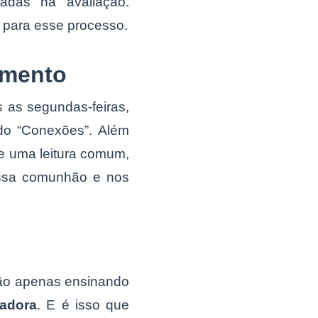
tadas na avaliação.
 para esse processo.
imento
 as segundas-feiras,
o “Conexões”. Além
re uma leitura comum,
ossa comunhão e nos
não apenas ensinando
madora
. E é isso que