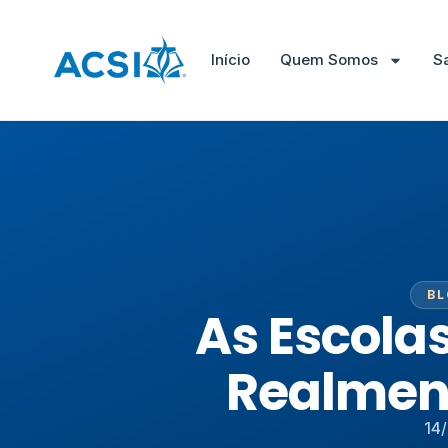
Início
Quem Somos
S
BL
As Escolas
Realment
14