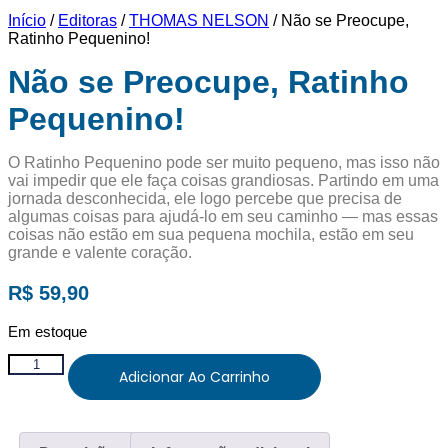
Início
/
Editoras
/
THOMAS NELSON
/ Não se Preocupe,
Ratinho Pequenino!
Não se Preocupe, Ratinho
Pequenino!
O Ratinho Pequenino pode ser muito pequeno, mas isso não
vai impedir que ele faça coisas grandiosas. Partindo em uma
jornada desconhecida, ele logo percebe que precisa de
algumas coisas para ajudá-lo em seu caminho ― mas essas
coisas não estão em sua pequena mochila, estão em seu
grande e valente coração.
R$
59,90
Em estoque
Não
Adicionar Ao Carrinho
se
Preocupe,
Ratinho
Pequenino!