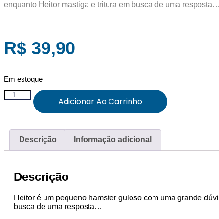
enquanto Heitor mastiga e tritura em busca de uma resposta
R$
39,90
Em estoque
Não
Adicionar Ao Carrinho
fale
com
a
boca
cheia!
Descrição
Informação adicional
quantidade
Descrição
Heitor é um pequeno hamster guloso com uma grande dúvid
busca de uma resposta…