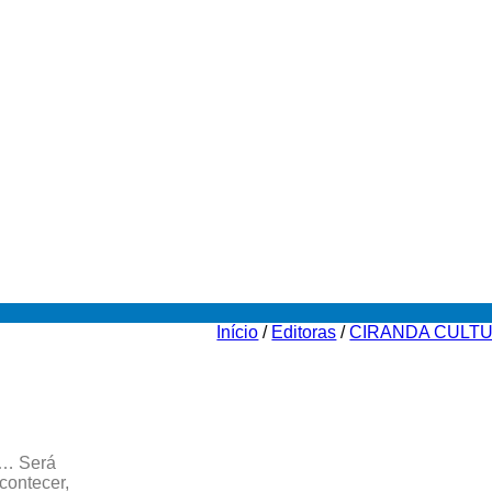
Início
/
Editoras
/
CIRANDA CULT
a… Será
contecer,