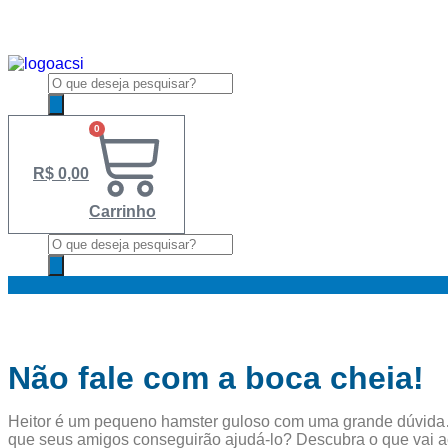
Ir
para
o
conteúdo
Pesquisar
produtos
0
R$
0,00
Carrinho
Pesquisar
produtos
Não fale com a boca cheia!
Heitor é um pequeno hamster guloso com uma grande dúvid
que seus amigos conseguirão ajudá-lo? Descubra o que vai a