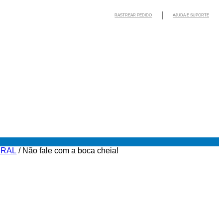
RASTREAR PEDIDO
AJUDA E SUPORTE
URAL
/ Não fale com a boca cheia!