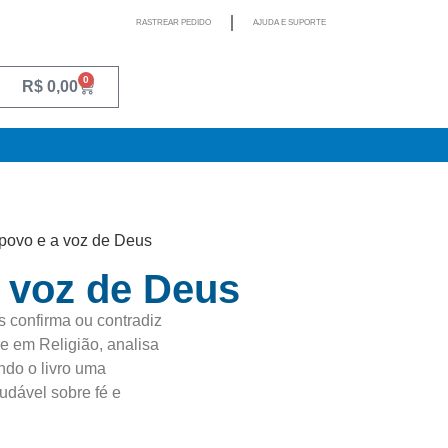
RASTREAR PEDIDO
AJUDA E SUPORTE
0
R$
0,00
 povo e a voz de Deus
a voz de Deus
 confirma ou contradiz
re em Religião, analisa
ando o livro uma
udável sobre fé e