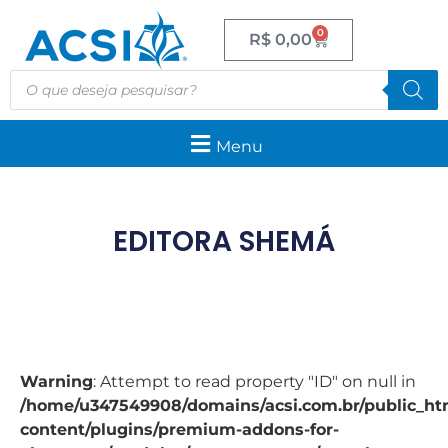
0
R$
0,00
Menu
EDITORA SHEMÁ
Warning
: Attempt to read property "ID" on null in
/home/u347549908/domains/acsi.com.br/public_htm
content/plugins/premium-addons-for-