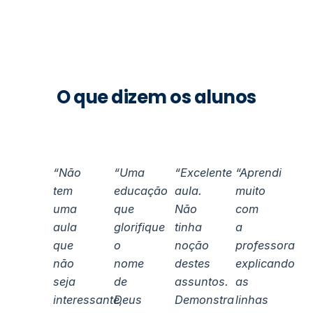
O que dizem os alunos
“Não
“Uma
“Excelente
“Aprendi
tem
educação
aula.
muito
uma
que
Não
com
aula
glorifique
tinha
a
que
o
noção
professora
não
nome
destes
explicando
seja
de
assuntos.
as
interessante,
Deus
Demonstra
linhas