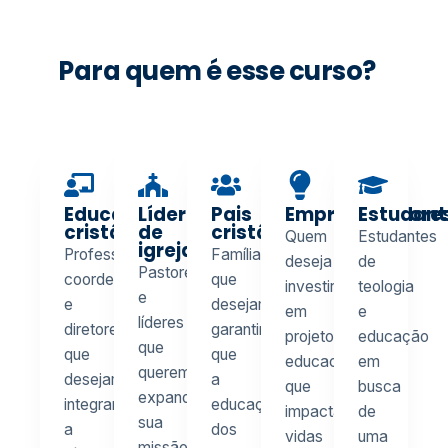
Para quem é esse curso?
Educadores
Líderes
Pais
Empreendedore
Estudant
cristãos
de
cristãos
Quem
Estudantes
igrejas
Professores,
Famílias
deseja
de
Pastores
coordenadores
que
investir
teologia
e
e
desejam
em
e
líderes
diretores
garantir
projetos
educação
que
que
que
educacionais
em
querem
desejam
a
que
busca
expandir
integrar
educação
impactam
de
sua
a
dos
vidas
uma
missão