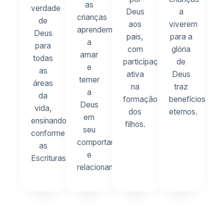
as
verdade
Deus
a
crianças
de
aos
viverem
aprendem
Deus
pais,
para a
a
para
com
glória
amar
todas
participação
de
e
as
ativa
Deus
temer
áreas
na
traz
a
da
formação
benefícios
Deus
vida,
dos
eternos.
em
ensinando
filhos.
seu
conforme
comportamento
as
e
Escrituras.
relacionamentos.