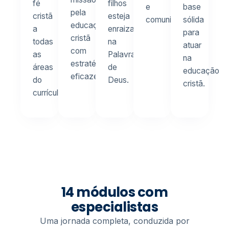
fé
filhos
e
base
pela
cristã
esteja
comunidades.
sólida
educação
a
enraizada
para
cristã
todas
na
atuar
com
as
Palavra
na
estratégias
áreas
de
educação
eficazes.
do
Deus.
cristã.
currículo.
14 módulos com
especialistas
Uma jornada completa, conduzida por