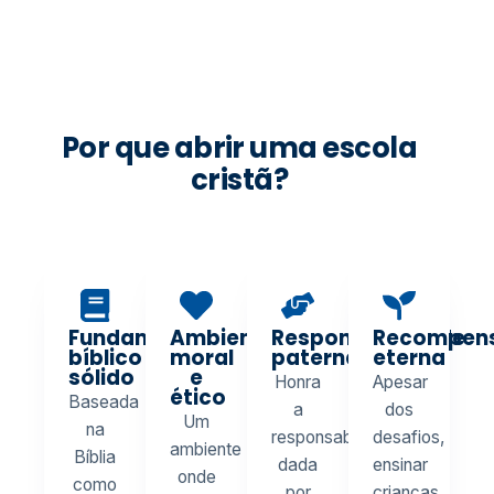
Por que abrir uma escola
cristã?
Fundamento
Ambiente
Responsabilidade
Recompen
bíblico
moral
paternal
eterna
sólido
e
Honra
Apesar
ético
Baseada
a
dos
Um
na
responsabilidade
desafios,
ambiente
Bíblia
dada
ensinar
onde
como
por
crianças