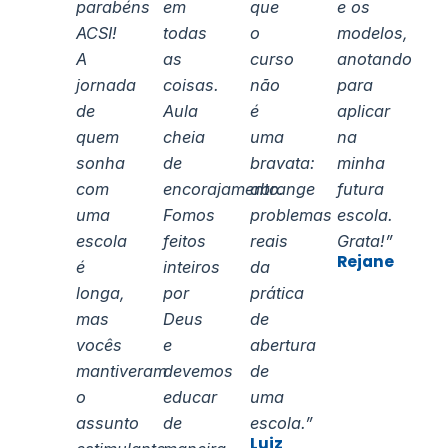
parabéns
em
que
e os
ACSI!
todas
o
modelos,
A
as
curso
anotando
jornada
coisas.
não
para
de
Aula
é
aplicar
quem
cheia
uma
na
sonha
de
bravata:
minha
com
encorajamento.
abrange
futura
uma
Fomos
problemas
escola.
escola
feitos
reais
Grata!”
Rejane
é
inteiros
da
longa,
por
prática
mas
Deus
de
vocês
e
abertura
mantiveram
devemos
de
o
educar
uma
assunto
de
escola.”
Luiz